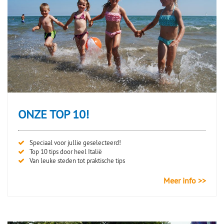
natuurgebieden: wij hebben de mooiste campings
voor jou geselecteerd.
Kindvriendelijke campings in Italië
Italië is een geliefde vakantiebestemming voor
gezinnen. Daarom hebben wij een overzicht gemaakt
van de meest kindvriendelijke campings aan onder
andere het
Gardameer
, de
Adriatische kust
en in
Toscane
. Deze campings bieden faciliteiten zoals
ONZE TOP 10!
zwembaden met glijbanen, animatieprogramma’s,
speeltuinen en veilige, autovrije zones. Zo genieten
kinderen én ouders van een ontspannen vakantie.
Speciaal voor jullie geselecteerd!
Top 10 tips door heel Italië
Van leuke steden tot praktische tips
Campings aan zee of aan het meer
Wil je wakker worden met uitzicht op het water?
Meer info >>
Ontdek onze campings die direct aan het strand of
aan een meer liggen. Ideaal voor gezinnen die
houden van zwemmen, watersporten of gewoon