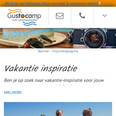
Word lid van MyGusto: altijd voordeel & exclusieve extra’s!
X
Banner - Inspiratiepagina
Vakantie inspiratie
Ben je op zoek naar vakantie-inspiratie voor jouw
volgende kampeervakantie? Bij Gustocamp helpen
Lees verder
we je graag op weg met ideeën die passen bij jouw
wensen en gezinssituatie. Van kindvriendelijke
campings tot campings aan het strand en van
levendige vakantiebestemmingen tot rustige