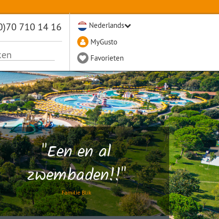
0)70 710 14 16
Nederlands
MyGusto
Favorieten
"Een en al
zwembaden!!"
Familie Blik