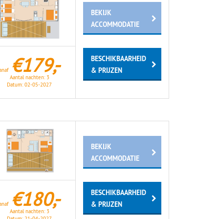
BEKIJK
ACCOMMODATIE
€179,-
BESCHIKBAARHEID
& PRIJZEN
anaf
Aantal nachten:
3
Datum:
02-05-2027
BEKIJK
ACCOMMODATIE
€180,-
BESCHIKBAARHEID
& PRIJZEN
anaf
Aantal nachten:
3
Datum:
21-04-2027