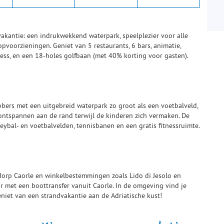
vakantie: een indrukwekkend waterpark, speelplezier voor alle
 topvoorzieningen. Geniet van 5 restaurants, 6 bars, animatie,
ness, en een 18-holes golfbaan (met 40% korting voor gasten).
ebbers met een uitgebreid waterpark zo groot als een voetbalveld,
 ontspannen aan de rand terwijl de kinderen zich vermaken. De
leybal- en voetbalvelden, tennisbanen en een gratis fitnessruimte.
sdorp Caorle en winkelbestemmingen zoals Lido di Jesolo en
r met een boottransfer vanuit Caorle. In de omgeving vind je
niet van een strandvakantie aan de Adriatische kust!