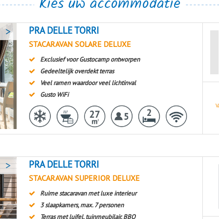
Kies uw accommodatie
>
PRA DELLE TORRI
STACARAVAN SOLARE DELUXE
Exclusief voor Gustocamp ontworpen
Gedeeltelijk overdekt terras
Veel ramen waardoor veel lichtinval
Gusto WiFi
V
>
PRA DELLE TORRI
STACARAVAN SUPERIOR DELUXE
Ruime stacaravan met luxe interieur
3 slaapkamers, max. 7 personen
Terras met luifel, tuinmeubilair, BBQ