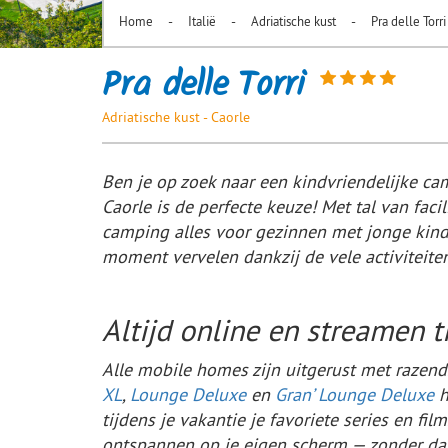
-
-
-
Home
Italië
Adriatische kust
Pra delle Torri
Pra delle Torri
Adriatische kust - Caorle
Ben je op zoek naar een kindvriendelijke ca
Caorle is de perfecte keuze! Met tal van faci
camping alles voor gezinnen met jonge kinde
moment vervelen dankzij de vele activiteite
Altijd online en streamen t
Alle mobile homes zijn uitgerust met razend
XL
,
Lounge Deluxe
en
Gran’ Lounge Deluxe
h
tijdens je vakantie je favoriete series en f
ontspannen op je eigen scherm — zonder dat 