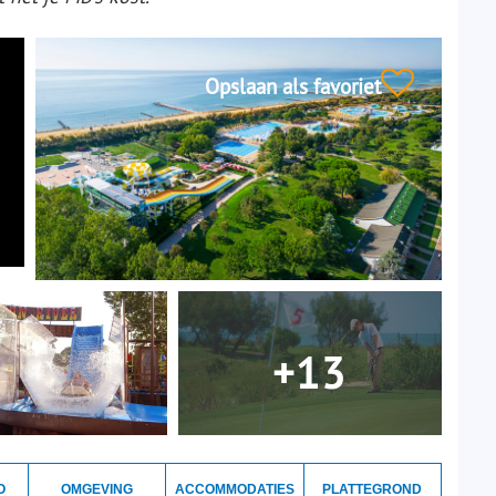
Opslaan als favoriet
+13
O
OMGEVING
ACCOMMODATIES
PLATTEGROND