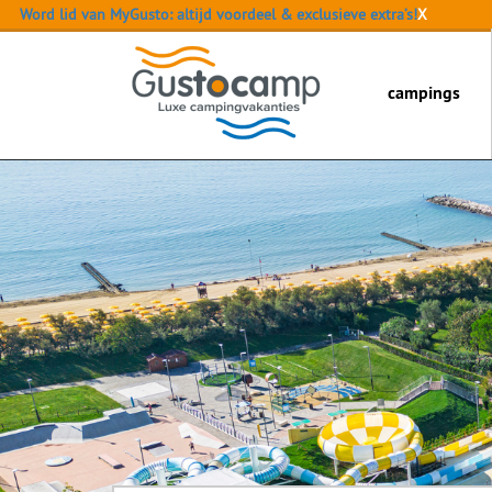
Word lid van MyGusto: altijd voordeel & exclusieve extra’s!
X
campings