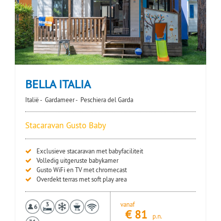
BELLA ITALIA
Italië -
Gardameer -
Peschiera del Garda
Stacaravan Gusto Baby
Exclusieve stacaravan met babyfaciliteit
Volledig uitgeruste babykamer
Gusto WiFi en TV met chromecast
Overdekt terras met soft play area
vanaf
€
81
p.n.