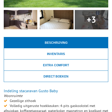
+3
BESCHRIJVING
INVENTARIS
EXTRA COMFORT
DIRECT BOEKEN
Indeling stacaravan Gusto Baby
Woonruimte
Gezellige zithoek
Volledig uitgeruste hoekkeuken: 4-pits gaskookstel met
afzuigkap, koffiezetapparaat, waterkoker, magnetron en koelkast met