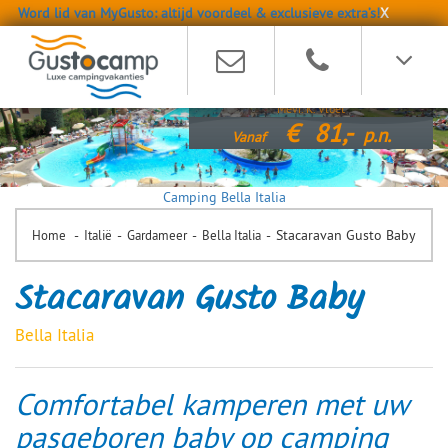
Word lid van MyGusto: altijd voordeel & exclusieve extra’s!
X
"Leuk, gezellig en alles aanwezig
"
Mevr. K. Vloet
€
81,-
p.n.
Vanaf
Camping Bella Italia
-
-
-
-
Stacaravan Gusto Baby
Home
Italië
Gardameer
Bella Italia
Stacaravan Gusto Baby
Bella Italia
Comfortabel kamperen met uw
pasgeboren baby op camping