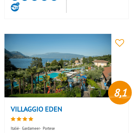
8,1
VILLAGGIO EDEN
Italië-
Gardameer-
Portese