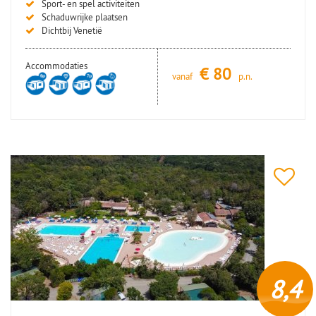
Sport- en spel activiteiten
Schaduwrijke plaatsen
Dichtbij Venetië
Accommodaties
€
80
vanaf
p.n.
8,4