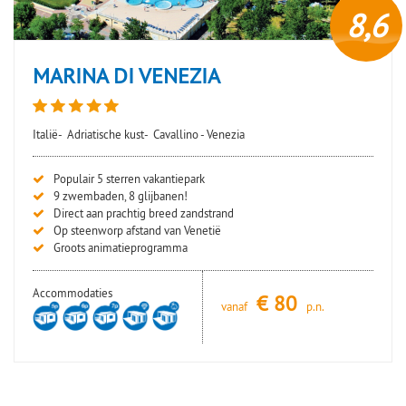
8,6
MARINA DI VENEZIA
Italië-
Adriatische kust-
Cavallino - Venezia
Populair 5 sterren vakantiepark
9 zwembaden, 8 glijbanen!
Direct aan prachtig breed zandstrand
Op steenworp afstand van Venetië
Groots animatieprogramma
Accommodaties
€
80
vanaf
p.n.