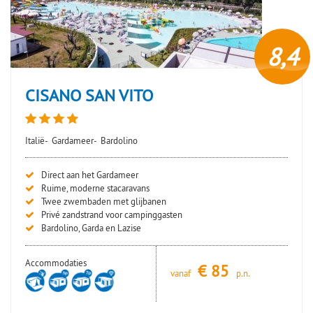
8,4
CISANO SAN VITO
Italië-
Gardameer-
Bardolino
Direct aan het Gardameer
Ruime, moderne stacaravans
Twee zwembaden met glijbanen
Privé zandstrand voor campinggasten
Bardolino, Garda en Lazise
Accommodaties
€
85
vanaf
p.n.