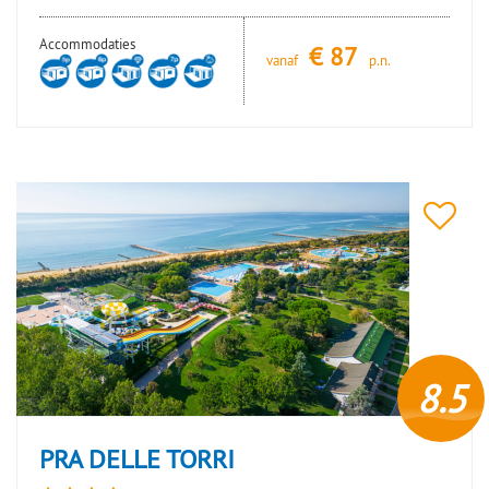
Accommodaties
€
87
vanaf
p.n.
8.5
PRA DELLE TORRI