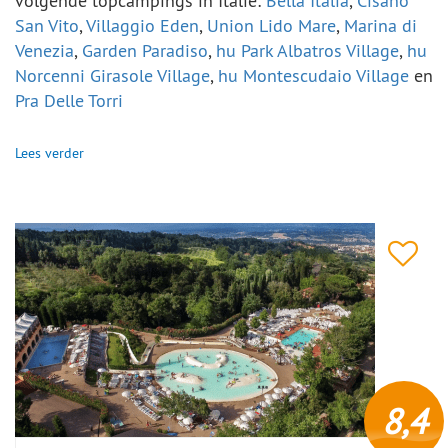
volgende topcampings in Italië:
Bella Italia
,
Cisano
San Vito
,
Villaggio Eden
,
Union Lido Mare
,
Marina di
Venezia
,
Garden Paradiso
,
hu Park Albatros Village
,
hu
Norcenni Girasole Village
,
hu Montescudaio Village
en
Pra Delle Torri
Lees verder
8,4