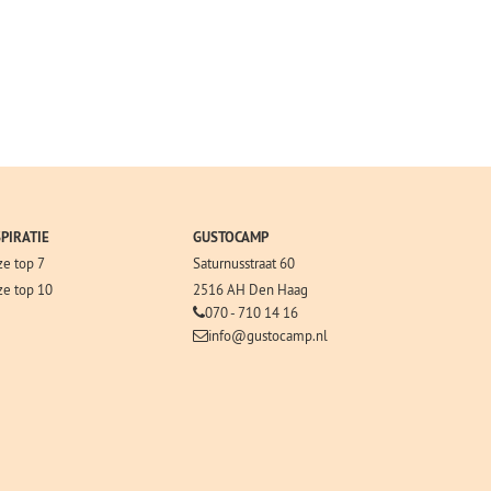
SPIRATIE
GUSTOCAMP
e top 7
Saturnusstraat 60
e top 10
2516 AH Den Haag
070 - 710 14 16
info@gustocamp.nl