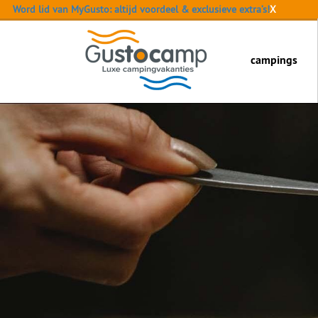
Word lid van MyGusto: altijd voordeel & exclusieve extra’s!
X
campings