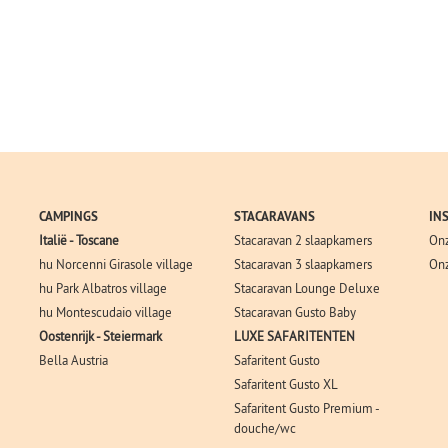
CAMPINGS
STACARAVANS
IN
Italië - Toscane
Stacaravan 2 slaapkamers
Onz
hu Norcenni Girasole village
Stacaravan 3 slaapkamers
Onz
hu Park Albatros village
Stacaravan Lounge Deluxe
hu Montescudaio village
Stacaravan Gusto Baby
Oostenrijk - Steiermark
LUXE SAFARITENTEN
Bella Austria
Safaritent Gusto
Safaritent Gusto XL
Safaritent Gusto Premium -
douche/wc