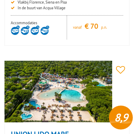
Vlakbij Florence, Siena en Pisa
In de buurt van Acqua Village
Accommodaties
€
70
vanaf
p.n.
8,9
UNION LIDO MARE