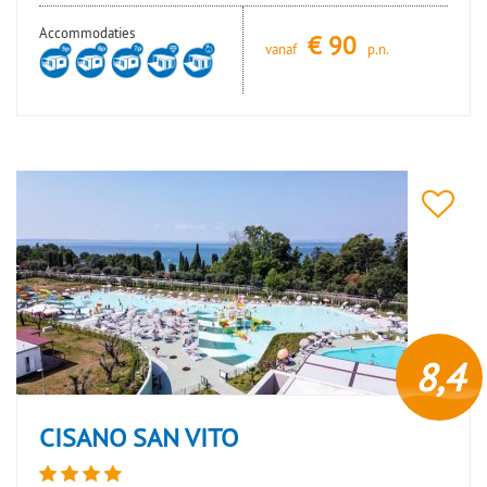
Accommodaties
€
90
vanaf
p.n.
8,4
CISANO SAN VITO