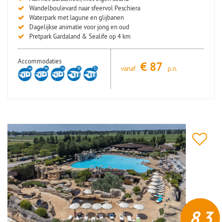
Wandelboulevard naar sfeervol Peschiera
Waterpark met lagune en glijbanen
Dagelijkse animatie voor jong en oud
Pretpark Gardaland & Sealife op 4 km
Accommodaties
€
87
vanaf
p.n.
8,3