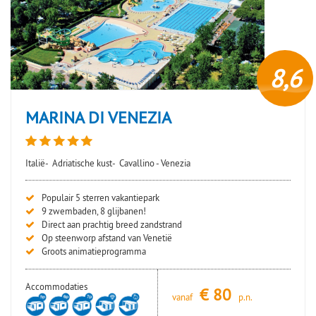
8,6
MARINA DI VENEZIA
Italië-
Adriatische kust-
Cavallino - Venezia
Populair 5 sterren vakantiepark
9 zwembaden, 8 glijbanen!
Direct aan prachtig breed zandstrand
Op steenworp afstand van Venetië
Groots animatieprogramma
Accommodaties
€
80
vanaf
p.n.