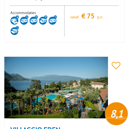
Accommodaties
€
75
vanaf
p.n.
8,1