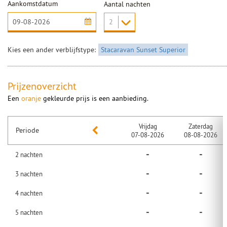
Aankomstdatum
Aantal nachten
Kies een ander verblijfstype:
Stacaravan Sunset Superior
Prijzenoverzicht
Een
oranje
gekleurde prijs is een aanbieding.
Vrijdag
Zaterdag
Periode
07-08-2026
08-08-2026
-
-
2
nachten
-
-
3
nachten
-
-
4
nachten
-
-
5
nachten