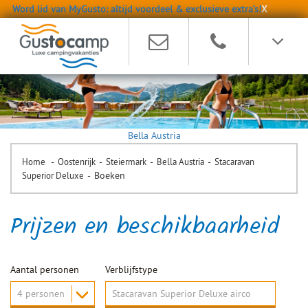
Word lid van MyGusto: altijd voordeel & exclusieve extra’s!
X
Bella Austria
-
-
-
-
Home
Oostenrijk
Steiermark
Bella Austria
Stacaravan
-
Boeken
Superior Deluxe
Prijzen en beschikbaarheid
Aantal personen
Verblijfstype