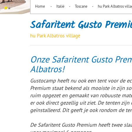
-
-
-
Home
Italië
Toscane
hu Park Albatros vill
Safaritent Gusto Prem
hu Park Albatros village
Onze Safaritent Gusto Prem
Albatros!
Gustocamp heeft nu ook een tent voor de ec
Premium staat bekend als mooiste in zijn soo
ruim opgezet en gemaakt van robuuste materi
er ook direct gezellig uit ziet. De tenten zi
geïnstalleerd. Dit geeft je ook rondom de ten
De Safaritent Gusto Premium heeft twee sl