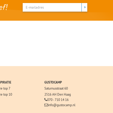
ef!
SPIRATIE
GUSTOCAMP
e top 7
Saturnusstraat 60
e top 10
2516 AH Den Haag
070 - 710 14 16
info@gustocamp.nl