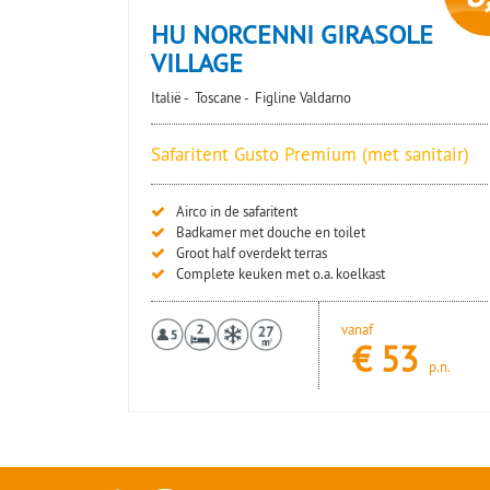
HU NORCENNI GIRASOLE
VILLAGE
Italië -
Toscane -
Figline Valdarno
Safaritent Gusto Premium (met sanitair)
Airco in de safaritent
Badkamer met douche en toilet
Groot half overdekt terras
Complete keuken met o.a. koelkast
vanaf
€
53
p.n.