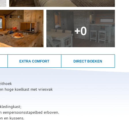
+0
EXTRA COMFORT
DIRECT BOEKEN
zithoek
en hoge koelkast met vriesvak
kledingkast;
n eenpersoonsstapelbed erboven.
n en kussens.