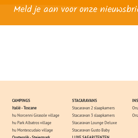
Meld je aan voor onze nieuwsbri
CAMPINGS
STACARAVANS
IN
Italië - Toscane
Stacaravan 2 slaapkamers
Onz
hu Norcenni Girasole village
Stacaravan 3 slaapkamers
Onz
hu Park Albatros village
Stacaravan Lounge Deluxe
hu Montescudaio village
Stacaravan Gusto Baby
Oostenrijk - Steiermark
LUXE SAFARITENTEN