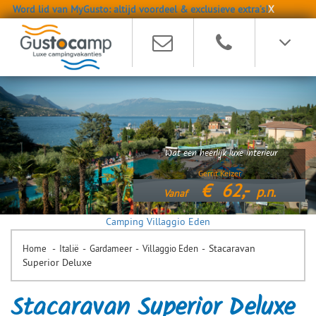
Word lid van MyGusto: altijd voordeel & exclusieve extra’s!
X
"Wat een heerlijk luxe interieur
"
Gerrit Keizer
€
62,-
p.n.
Vanaf
Camping Villaggio Eden
-
-
-
-
Stacaravan
Home
Italië
Gardameer
Villaggio Eden
Superior Deluxe
Stacaravan Superior Deluxe