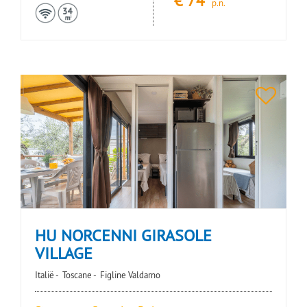
€
74
p.n.
HU NORCENNI GIRASOLE
VILLAGE
Italië -
Toscane -
Figline Valdarno