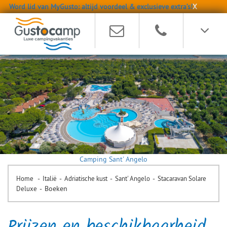
Word lid van MyGusto: altijd voordeel & exclusieve extra’s!
X
Camping Sant' Angelo
-
-
-
-
Home
Italië
Adriatische kust
Sant' Angelo
Stacaravan Solare
-
Boeken
Deluxe