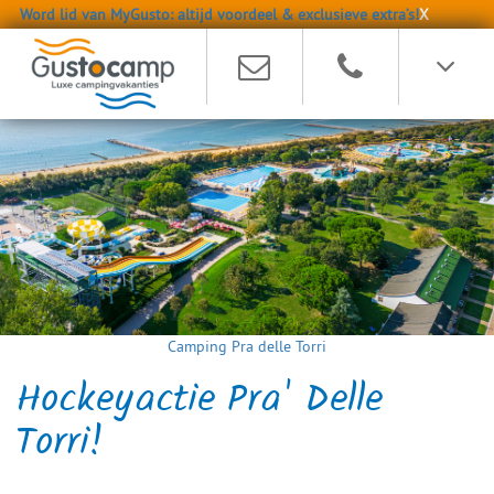
Word lid van MyGusto: altijd voordeel & exclusieve extra’s!
X
Camping Pra delle Torri
Hockeyactie Pra' Delle
Torri!