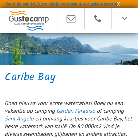
Word lid van MyGusto: altijd voordeel & exclusieve extra’s!
X
Caribe Bay
Goed nieuws voor echte waterratjes! Boek nu een
vakantie op camping
Garden Paradiso
of camping
Sant Angelo
en ontvang kaartjes voor Caribe Bay, het
beste waterpark van Italië. Op 80.000m2 vind je
diverse zwembaden, glijbanen en andere attracties.